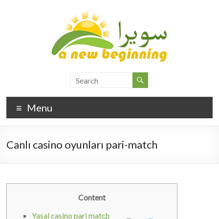
Menu
Canlı casino oyunları pari-match
Content
Yasal casino pari match