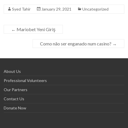
Syed Tahir
January 29, 2021
Uncategorized
←
Mariobet Yeni Giriş
Como não ser enganado num casino?
→
About Us
Professional Volunteers
Our Partners
Contact Us
Donate Now