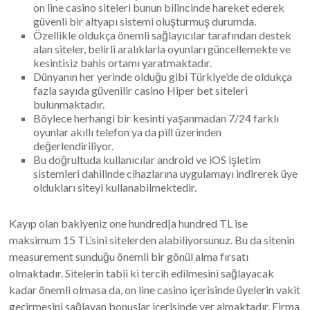
on line casino siteleri bunun bilincinde hareket ederek
güvenli bir altyapı sistemi oluşturmuş durumda.
Özellikle oldukça önemli sağlayıcılar tarafından destek
alan siteler, belirli aralıklarla oyunları güncellemekte ve
kesintisiz bahis ortamı yaratmaktadır.
Dünyanın her yerinde olduğu gibi Türkiye’de de oldukça
fazla sayıda güvenilir casino Hiper bet siteleri
bulunmaktadır.
Böylece herhangi bir kesinti yaşanmadan 7/24 farklı
oyunlar akıllı telefon ya da pill üzerinden
değerlendiriliyor.
Bu doğrultuda kullanıcılar android ve iOS işletim
sistemleri dahilinde cihazlarına uygulamayı indirerek üye
oldukları siteyi kullanabilmektedir.
Kayıp olan bakiyeniz one hundred|a hundred TL ise
maksimum 15 TL’sini sitelerden alabiliyorsunuz. Bu da sitenin
measurement sunduğu önemli bir gönül alma fırsatı
olmaktadır. Sitelerin tabii ki tercih edilmesini sağlayacak
kadar önemli olmasa da, on line casino içerisinde üyelerin vakit
geçirmesini sağlayan bonuslar içerisinde yer almaktadır. Firma